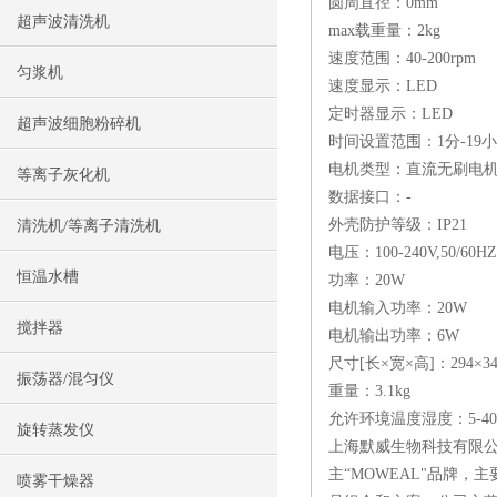
圆周直径：0mm
超声波清洗机
max载重量：2kg
速度范围：40-200rpm
匀浆机
速度显示：LED
定时器显示：LED
超声波细胞粉碎机
时间设置范围：1分-19小
电机类型：直流无刷电
等离子灰化机
数据接口：-
外壳防护等级：IP21
清洗机/等离子清洗机
电压：100-240V,50/60HZ
恒温水槽
功率：20W
电机输入功率：20W
搅拌器
电机输出功率：6W
尺寸[长×宽×高]：294×34
振荡器/混匀仪
重量：3.1kg
允许环境温度湿度：5-40℃
旋转蒸发仪
上海默威生物科技有限
主“MOWEAL"品牌
喷雾干燥器