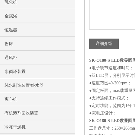
乳化机
金属浴
恒温器
详细介绍
摇床
通风柜
SK-O180-S
LED数显圆
●电子调节速度和时间；
水循环装置
●双LED屏，分别显示
●速度范围40-200rpm；
纯水制造装置/纯水器
●固定板面，max载重量为
●支持连续工作模式；
离心机
●定时功能，范围为1分-1
有机溶剂回收装置
●宽电压设计；
SK-O180-S
LED数显圆
冷冻干燥机
工作盘尺寸：268×268m