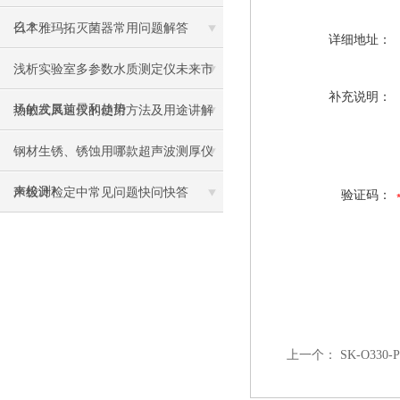
么？
日本雅玛拓灭菌器常用问题解答
详细地址：
浅析实验室多参数水质测定仪未来市
补充说明：
场的发展前景和趋势
热敏式风速仪的使用方法及用途讲解
钢材生锈、锈蚀用哪款超声波测厚仪
来检测?
声级计检定中常见问题快问快答
验证码：
上一个：
SK-O330