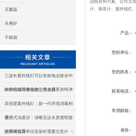
品组合和方案。公司主营
计、噪音计、紫外线灯
灭菌器
马弗炉
产品：
干燥箱
您的单位：
您的姓名：
三波长紫外线灯可以有效地去除水中
的有机物和微生物，使水质更加纯净
BOD恒温培养箱的型号选择
联系电话：
高强度紫外线灯：新一代环境消毒利
常用邮箱：
器
便携式浊度仪：清晰见证水质透明度
省份：
的关键仪器
便携式电导率仪安装时需要注意什