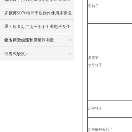
角转子
工作？
罗威邦SD70电导率仪操作使用步骤说
明
表面检查灯广泛应用于工业电子及生
物医药无尘室环境控制
室内声学特性和厅堂的测量
便携式酸度计
多管架
水平转子
水平转子
水平酶标板转子