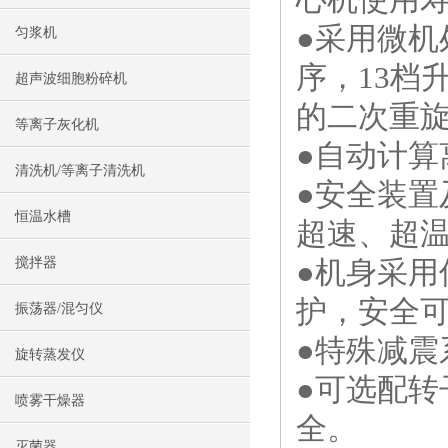
●采用微机
匀浆机
序，13档
超声波细胞粉碎机
的二次重
等离子灰化机
●自动计算
清洗机/等离子清洗机
●安全装置
恒温水槽
超速、超
搅拌器
●机身采
护，安全
振荡器/混匀仪
●特殊减
旋转蒸发仪
●可选配
喷雾干燥器
全。
灭菌器