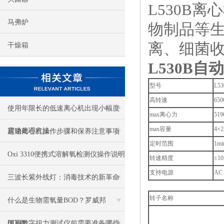
L530B
马弗炉
物制品等
离、细菌
干燥箱
L530B
自动
型号
L53
高转速
650
使用年限长的低速离心机出现小幅度
max离心力
519
max容量
4×2
震动处理方法
超速离心机操作步骤和保养注意事项
定时范围
1mi
Oxi 3310便携式溶解氧检测仪操作说明
转速精度
±10
支持电源
AC 
三波长紫外线灯：消毒技术的新革命
转子名称
什么是生物需氧量BOD？罗威邦
BD600
使用数字扭力测试仪前需要准备哪些