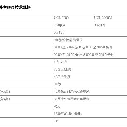
外交联仪
技术规格
UCL-3200
UCL-3200M
254纳米
302纳米
6 x 8瓦
9组预设辐射能量值
0.000 至 9.999 焦耳或 0.00 至 99.99 焦耳
00.00 至 99.59 分钟或 000.0 至 599.5 分钟
15⁰C-35⁰C
70％无凝结
≤30⁰摄氏度
<1秒
宽x高）
40厘米x 34厘米x 30厘米
宽x高）
32厘米x 30厘米x 16厘米
9公斤
1230VAC 50 / 60Hz
CE