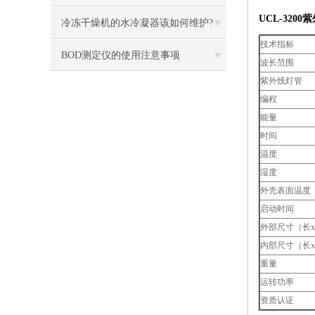
UCL-3200
紫
冷冻干燥机的水冷凝器该如何维护?
技术指标
BOD测定仪的使用注意事项
波长范围
紫外线灯管
编程
能量
时间
温度
湿度
外壳表面温度
启动时间
外部尺寸（长x
内部尺寸（长x
重量
运转功率
资质认证