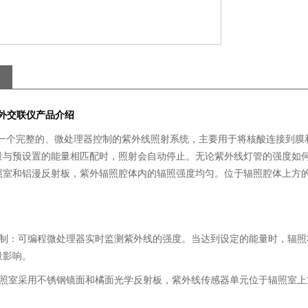
外交联仪
产品介绍
00是一个完整的、微处理器控制的紫外线照射系统，主要用于将核酸连接到膜
与预设置的能量相匹配时，照射会自动停止。无论紫外线灯管的强度如何波
 辐照室和铝漫反射板，紫外辐照腔体内的辐照强度均匀。位于辐照腔体上
控制：可编程微处理器实时监测紫外线的强度。当达到设定的能量时，辐
量影响。
辐照室采用不锈钢镜面和橘面光学反射板，紫外线传感器单元位于辐照室