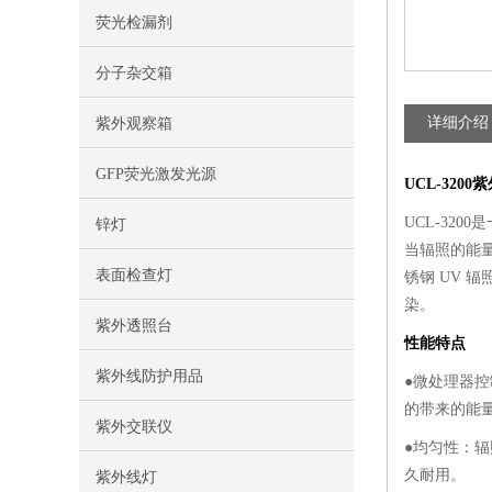
荧光检漏剂
分子杂交箱
详细介绍
紫外观察箱
GFP荧光激发光源
UCL-3200
紫
UCL-32
锌灯
当辐照的能量
表面检查灯
锈钢 UV
染。
紫外透照台
性能特点
紫外线防护用品
●微处理器
的带来的能
紫外交联仪
●均匀性：
久耐用。
紫外线灯