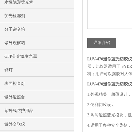
水性隐形荧光笔
荧光检漏剂
分子杂交箱
详细介绍
紫外观察箱
GFP荧光激发光源
LUV-470
迷你蓝光切胶仪
器，此仪器适用于 SYBR Safe, S
锌灯
料；用户可以摆脱对人体
表面检查灯
LUV-470迷你蓝光切胶
1.外观精美，超薄设计
紫外透照台
2.便利切胶设计
紫外线防护用品
3.均匀透照蓝光模块，
紫外交联仪
4.适用于多种安全染剂，