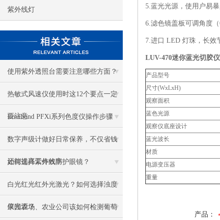
5.蓝光光源，使用户易
紫外线灯
6.滤色镜盖板可调角度（
7.进口 LED 灯珠，
LUV-470
迷你蓝光切胶仪
使用紫外透照台需要注意哪些方面？
产品型号
尺寸(WxLxH)
热敏式风速仪使用时这12个要点一定
观察面积
蓝色光源
要注意
Lovibond PFXi系列色度仪操作步骤
观察仪底座设计
数字声级计做好日常保养，不仅省钱
蓝光波长
材质
还能提高工作效率
如何选择紫外线防护眼镜？
电源变压器
重量
白光红光红外光激光？如何选择浊度
仪光源？
果园农场、农业公司该如何检测葡萄
产品：