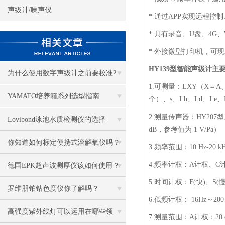
声级计/噪声仪
* 通过APP实现远程控
* 具有录音、U盘、4G、
* 外接微型打印机，可
HY139型
智能声级计
主
为什么使用数字声级计之前要校准?
1.可测量：LXY（X＝A、C
YAMATO培养箱系列选型指南
个）、s、Lh、Ld、Le、L
2.测量传声器：HY207
Lovibond泳池水质检测仪的选择
dB，参考值为 1 V/Pa）
你知道如何标定便携式溶解氧仪吗？
3.频率范围：10 Hz-20 
4.频率计权：A计权、C
德国EPK超声波测厚仪该如何使用？
5.时间计权：F(快)、S(慢
罗维朋铂钴色度仪你了解吗？
6.低频计权： 16Hz～
高强度紫外线灯可以运用在哪些领
7.测量范围：A计权：20 dB