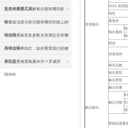
MAX 负荷
安全的重要工具
盐度对便携式溶解氧仪都有哪些影
线性
重复性
响？
你知道浊度分析仪都有哪些性能上的
传送输出
输
输出量程
特点吗？
你知道实验室多参数水质测定仪有哪
输
错误
些特点吗？
高强度紫外线灯：如何重塑我们的健
传送保持
康防线？
什么是生物需氧量BOD？罗威邦
输出点数
输出类型
BD600
触点类型
触点容量
R1
触点功能
R3
触点输出
错
警报设置量