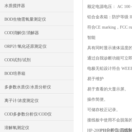
水质搅拌器
额定电源电压： AC 100 ~ 24
铝合金表箱：防护等级 IP
BOD生物需氧量测定仪
符合CE marking，FC
COD消解仪/消解器
智能
ORP计/氧化还原测定仪
具有同时显示液体温度
通过自我诊断功能可立
COD试剂/试剂
电极无铅设计符合 WEEE 
BOD培养箱
易于维护
多参数水质仪/水质分析仪
易于查看的大显示屏。
操作简便。
离子计/浓度测定仪
可储存校正记录。
COD多参数分析仪/COD仪
接线板中使用不会脱落
溶解氧测定仪
HP-200
PH分析仪(四线制