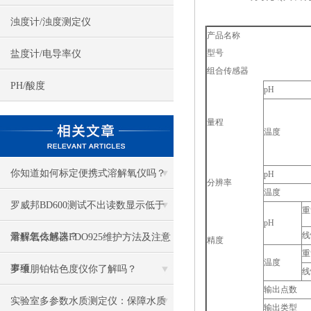
浊度计/浊度测定仪
产品名称
型号
盐度计/电导率仪
组合传感器
PH/酸度
pH
量程
温度
你知道如何标定便携式溶解氧仪吗？
pH
分辨率
温度
罗威邦BD600测试不出读数显示低于
重
pH
线
量程怎么解决？
溶解氧传感器FDO925维护方法及注意
精度
重
温度
事项
罗维朋铂钴色度仪你了解吗？
线
输出点数
实验室多参数水质测定仪：保障水质
输出类型