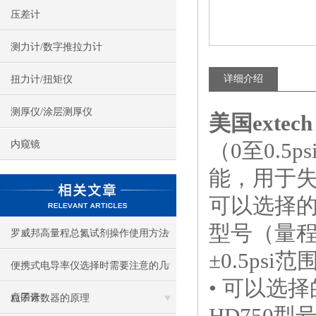
压差计
测力计/数字推拉力计
详细介绍
扭力计/扭矩仪
测厚仪/涂层测厚仪
美国extech
（0至0.5
内窥镜
能，用于失
可以选择的三
型号（量程为
罗威邦高量程总氮试剂操作使用方法
±0.5ps
便携式电导率仪选择时需要注意的几
• 可以选择
点因素
粒子计数器的原理
HD750型