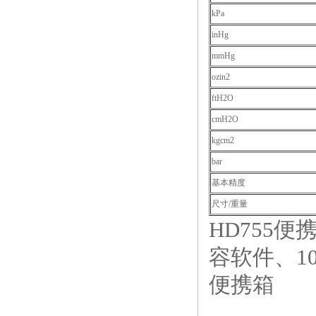
kPa
inHg
mmHg
ozin2
ftH2O
cmH2O
kgcm2
bar
基本精度
尺寸/重量
HD755便
容软件、1
便携箱