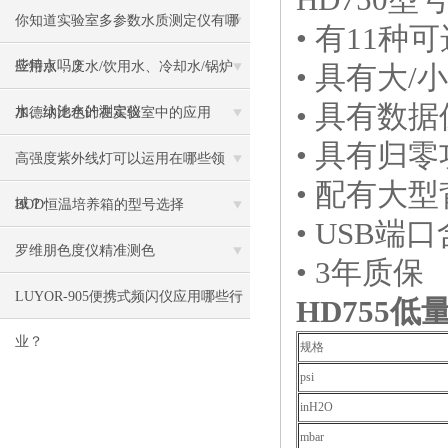
你知道实验室多参数水质测定仪有哪
• 有11种
些特点吗？
应用水，废水/饮用水、冷却水/锅炉
• 具有大
• 具有数
水、泳池水的测定仪
加德纳比色计在实验室中的应用
• 具有归
高强度紫外线灯可以运用在哪些领
• 配有大
域？
BOD恒温培养箱的型号选择
• USB端
罗维朋色度仪精准测色
• 3年质保
LUYOR-905便携式频闪仪应用哪些行
HD755
低
业？
规格
psi
inH2O
mbar