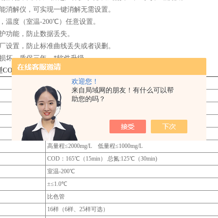
智能消解仪，可实现一键消解无需设置。
，温度（室温-200℃）任意设置。
保护功能，防止数据丢失。
出厂设置，防止标准曲线丢失或者误删。
为损坏，质保三年，*软件升级。
印型COD总氮测定仪技术指标
欢迎您！
COD：5-10000mg/L 总氮：0.5-100mg/L
来自局域网的朋友！有什么可以帮
COD、总氮:≤±5%
助您的吗？
COD：5mg/L 总氮：0.5mg/L
≤±3%
≤±0.001A/20分钟
高量程≤2000mg/L 低量程≤1000mg/L
COD：165℃（15min） 总氮:125℃（30min)
室温-200℃
±≤1.0℃
比色管
16样（6样、25样可选）