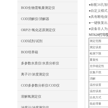
●标配16孔
BOD生物需氧量测定仪
●自定义模式
●具有断电
COD消解仪/消解器
●一键恢复
●设备非人
ORP计/氧化还原测定仪
MT620打
COD试剂/试剂
测定范围
测定误差
BOD培养箱
检测下限
重复性
多参数水质仪/水质分析仪
光学稳定性
抗氯干扰
离子计/浓度测定仪
消解
温控设置
COD多参数分析仪/COD仪
温控误差
溶解氧测定仪
比色方式
批处理量
浊度计/浊度测定仪