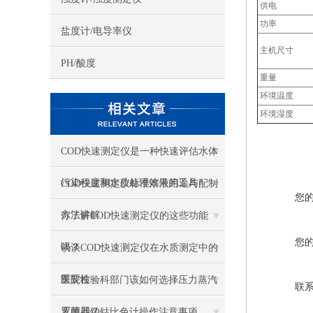
供电
功率
盐度计/电导率仪
主机尺寸
PH/酸度
重量
环境温度
环境湿度
COD快速测定仪是一种快速评估水体
污染程度和水质处理效果的工具
COD快速测定仪标准溶液用途与配制
您
方法讲解
你了解COD快速测定仪的这些功能
您
吗？
谈谈COD快速测定仪在水质测定中的
重要性
医院检验科部门该如何选择压力蒸汽
联
灭菌器？
罗维朋铂钴比色计操作注意事项