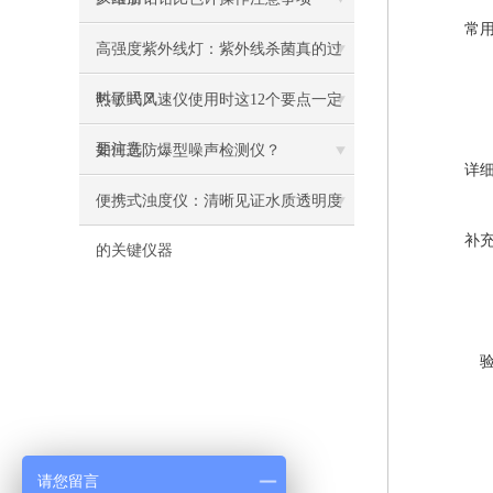
常
高强度紫外线灯：紫外线杀菌真的过
时了吗？
热敏式风速仪使用时这12个要点一定
要注意
如何选防爆型噪声检测仪？
详
便携式浊度仪：清晰见证水质透明度
补
的关键仪器
请您留言