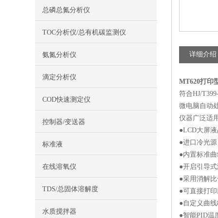
总磷总氮分析仪
TOC分析仪/总有机碳监测仪
详细介绍
氨氮分析仪
滴定分析仪
MT620打
符合HJ/T
COD快速测定仪
微电脑自动
仪器广泛适
控制器/变送器
●LCD大屏
●进口冷光
标准液
●内置标准
在线溶氧仪
●开启引导式
●采用消解
TDS/总固体溶解度
●可直接打
●自定义曲线
水质搅拌器
●智能PID