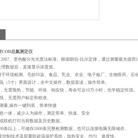
印型COD总氮测定仪
399-2007、变色酸分光光度法标准。根据朗伯-比尔定律，通过测量吸
处理数据后，直接显示浓度值。
用于环境检测、毛纺印染、食品、乳业、水业、电子板厂、生物医药、石
液晶（5寸）界面设计，全中文操作，数据直读，操作简单。
源，无需预热，节能、环保、响应快，寿命可达10万小时，光学稳定性强。
曲线，无需用户标定和校准。
测量,操作一键到底，简单快捷
比色一体，减少人为操作，测定简单、快速、安全
印或联机打印当前数据及历史数据。
80条以上，可储存2000条完整检测数据，也可以连接电脑无限储存。
温度控制技术及双重防超温保护系统，加热安全、均匀、速度快。