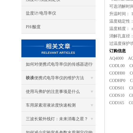
可选消解时间：3
盐度计/电导率仪
升温时间： 10
温度稳定性： 
PH/酸度
温度精度： ±
消解孔直径： 1
过温度保护
订购信息
AQ4000 A
如何对便携式电导率仪的传感器进行
CODL00 C
CODH00 CO
校准
谈谈便携式电导率仪的维护方法
CODHP0 C
CODS01 C
使用马弗炉的注意事项是什么
CODS10 CO
COD165 
车用尿素溶液浓度快速检测
三波长紫外线灯：未来消毒之星？
如何减少实验室多参数水质测定仪的