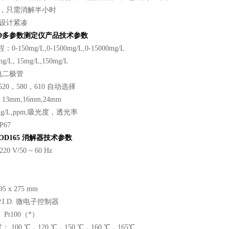
短，只需消解半小时
，设计紧凑
D多参数测定仪
产品技术参数
-150mg/L,0-1500mg/L,0-15000mg/L
L, 15mg/L,150mg/L
电二极管
20，580，610 自动选择
mm,16mm,24mm
/L,ppm,吸光度，透光率
P67
 COD165 消解器技术参数
20 V/50 ~ 60 Hz
W
g
5 x 275 mm
.I.D. 微电子控制器
Pt100（*）
100 ℃，120 ℃，150 ℃，160 ℃，165℃