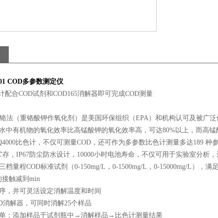
01
COD多参数测定仪
色计配合COD试剂和COD165消解器即可完成COD测量
流铬法（重铬酸钾作氧化剂）是美国环保组织（EPA）和机构认可及被广泛
水中有机物的氧化效率比高锰酸钾的氧化效率高，可达80%以上，而高锰酸
Q4000比色计，不仅可测量COD，还可作为多参数比色计测量多达189 种
据贮存，IP67防尘防水设计，10000小时电池寿命，不仅可用于实验室分
档量程COD标准试剂（0-150mg/L，0-1500mg/L，0-15000m
接触减到min
程序，并可灵活设定消解温度和时间
OD消解器，可同时消解25个样品
简单：添加样品于试剂瓶中→消解样品→比色计测量结果