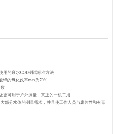
使用的废水COD测试标准方法
钾的氧化效率max为70%
参数
析，还更可用于户外测量，真正的一机二用
g/L），满足大部分水体的测量需求，并且使工作人员与腐蚀性和有毒