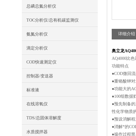
总磷总氮分析仪
TOC分析仪/总有机碳监测仪
详细介绍
氨氮分析仪
滴定分析仪
奥立龙AQ40
AQ4000比
COD快速测定仪
功能特点
●COD微回
控制器/变送器
●重铬酸钾对
●功能大的A
标准液
●100组数
在线溶氧仪
●预先制备的三
性化学物质的
TDS/总固体溶解度
●预设消解
●消解*的C
水质搅拌器
●操作过程