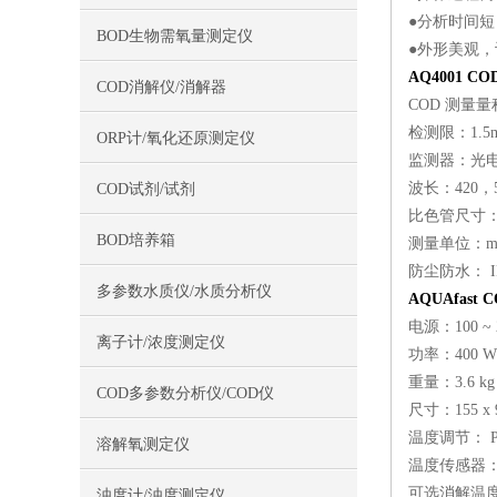
●分析时间
BOD生物需氧量测定仪
●外形美观
AQ4001
CO
COD消解仪/消解器
COD 测量量程：0
检测限：1.5mg/
ORP计/氧化还原测定仪
监测器：光
波长：420，5
COD试剂/试剂
比色管尺寸：13
BOD培养箱
测量单位：mg
防尘防水： I
多参数水质仪/水质分析仪
AQUAfast
电源：100 ~ 2
离子计/浓度测定仪
功率：400 
重量：3.6 k
COD多参数分析仪/COD仪
尺寸：155 x 9
温度调节： P
溶解氧测定仪
温度传感器： 
可选消解温度： 
浊度计/浊度测定仪