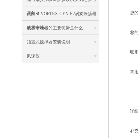
您
误差？
美国SI VORTEX-GENIE2涡旋振荡器
使用方法
喷雾干燥器的主要优势是什么
您
顶置式搅拌器安装说明
联
风速仪
常
详
补