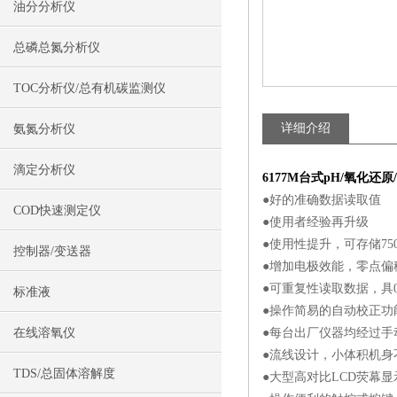
油分分析仪
总磷总氮分析仪
TOC分析仪/总有机碳监测仪
详细介绍
氨氮分析仪
滴定分析仪
6177M台式pH/氧化还
●好的准确数据读取值
COD快速测定仪
●使用者经验再升级
●使用性提升，可存储75
控制器/变送器
●增加电极效能，零点偏
●可重复性读取数据，具0.0
标准液
●操作简易的自动校正功能
在线溶氧仪
●每台出厂仪器均经过手
●流线设计，小体积机身
TDS/总固体溶解度
●大型高对比LCD荧幕显