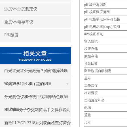
pH 缓冲液识别
浊度计/浊度测定仪
pH 校正温度范围
pH 电极零点(offset) 范围
盐度计/电导率仪
pH 电极斜率(slope) 范围
mV校正单点
PH/酸度
输入阻抗
校正存储
数据存储
音效回覆
白光红光红外光激光？如何选择浊度
测量数据自动锁定
显示
仪光源？
室内声学特性和厅堂的测量
工作温度
相对湿度
分光测色仪和传统目视加德纳色度测
自动温度补偿
电源
量比较
HL-2000分子杂交箱简易中文操作说明
重量
尺寸
新款LUYOR-3318系列表面检查灯简介