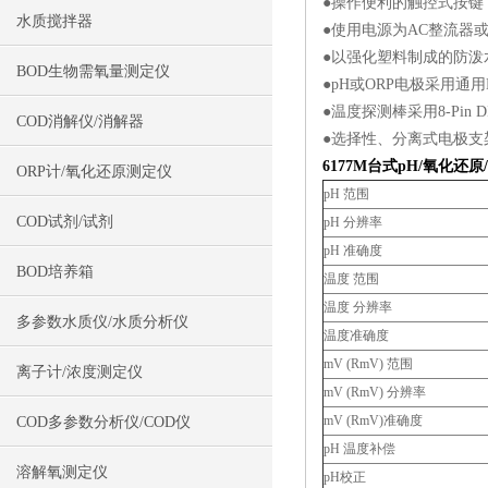
●操作便利的触控式按键
水质搅拌器
●使用电源为AC整流器
●以强化塑料制成的防泼
BOD生物需氧量测定仪
●pH或ORP电极采用通用
●温度探测棒采用8-Pin D
COD消解仪/消解器
●选择性、分离式电极支
6177M台式pH/氧化还
ORP计/氧化还原测定仪
pH 范围
COD试剂/试剂
pH 分辨率
pH 准确度
BOD培养箱
温度 范围
温度 分辨率
多参数水质仪/水质分析仪
温度准确度
mV (RmV) 范围
离子计/浓度测定仪
mV (RmV) 分辨率
mV (RmV)准确度
COD多参数分析仪/COD仪
pH 温度补偿
溶解氧测定仪
pH校正