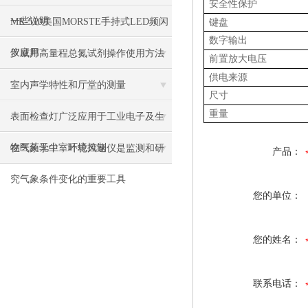
安全性保护
一些说明
MR-510美国MORSTE手持式LED频闪
键盘
数字输出
仪应用
罗威邦高量程总氮试剂操作使用方法
前置放大电压
供电来源
室内声学特性和厅堂的测量
尺寸
重量
表面检查灯广泛应用于工业电子及生
物医药无尘室环境控制
在气象学中，叶轮风速仪是监测和研
产品：
究气象条件变化的重要工具
您的单位：
您的姓名：
联系电话：