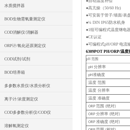
●自动温度补偿
水质搅拌器
●高亢燥（50/60 Hz)
●可安装于管子/墙面/表
BOD生物需氧量测定仪
●¼ DIN IP65防水机身
●1组可编程式温度继电
COD消解仪/消解器
●CE认证
●可编程式pH/ORP 电
ORP计/氧化还原测定仪
6309POT
PH/ORP/温
COD试剂/试剂
pH 范围
分辨率
pH
BOD培养箱
准确度
pH
温度 范围
多参数水质仪/水质分析仪
温度 分辨率
温度 准确度
离子计/浓度测定仪
范围
绝对
ORP
(
)
COD多参数分析仪/COD仪
分辨率
绝对
ORP
(
)
准确度
绝对
ORP
(
)
溶解氧测定仪
范围
相对
ORP
(
)