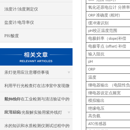
氧化还原电位计 分辨
浊度计/浊度测定仪
准确度
相对
ORP
(
)
盐度计/电导率仪
缓冲液识别
校正温度范围
pH
PH/酸度
电极斜率（
补偿
slope)
电极零点
补偿
(offset)
输入阻抗
pH
ORP
汞灯使用应注意哪些事项
温度
继电器输出 （电阻性
利用平行光检查灯在洁净室中发现微
继电器设定点频宽
粒particle
紫外线灯在工业检测与清洁验证中的
模拟输出
绝缘电压
应用研究
PC Linker光裂解实验用紫外线灯
高负载
传感器
ATC
水的知识和水质检测仪测试过程中的