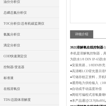
油分分析仪
总磷总氮分析仪
TOC分析仪/总有机碳监测仪
详细介绍
氨氮分析仪
滴定分析仪
3921
溶解氧在线控制器
本机是溶解氧控制器，具两
COD快速测定仪
为防水1/8 DIN IP-
●安装简易，1/8DIN外壳
控制器/变送器
●高清晰LCD背光显示
●可储存校正资料，开机
标准液
●通用电力供给输入（100 ~ 
在线溶氧仪
●自动或手动温度补偿
●两组可编程式溶氧量继
TDS/总固体溶解度
●本产品通过CE与RoHS