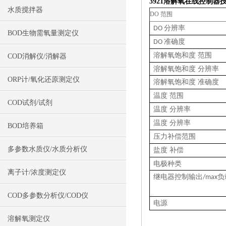
3921
溶解氧在线控制器
水质搅拌器
DO 范围
分辨率
DO
BOD生物需氧量测定仪
准确度
DO
溶解氧饱和度 范围
COD消解仪/消解器
溶解氧饱和度 分辨率
ORP计/氧化还原测定仪
溶解氧饱和度 准确度
温度 范围
COD试剂/试剂
温度 分辨率
温度 分辨率
BOD培养箱
压力补偿范围
多参数水质仪/水质分析仪
盐度 补偿
电极种类
离子计/浓度测定仪
继电器控制输出
负
/max
COD多参数分析仪/COD仪
电源
溶解氧测定仪