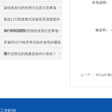
补充说明：
旋转蒸发仪的使用方法及注意事项
新款LED型便携式实验室高强度紫外
验证码：
线灯对比说明
AS 系列顶置搅拌器的使用注意事项
罗威邦SD70电导率仪操作使用步骤说
明
紫外交联仪的能量是如何计算的？
上一个：
3621pH
工作时间