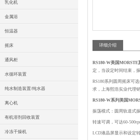
乳化机
金属浴
恒温器
详细介绍
摇床
通风柜
RS180-W美国MORS
定，当设定时间结束，
水循环装置
RS180系列圆周摇床
纯水制造装置/纯水器
求，上海熙浩实业代理
RS180-W系列
美国MOR
离心机
振荡模式：圆周轨道式
有机溶剂回收装置
转速可调，可达60-500rp
冷冻干燥机
LCD液晶屏显示和设定