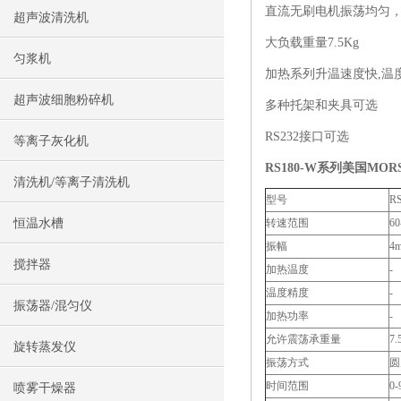
直流无刷电机振荡均匀
超声波清洗机
大负载重量7.5Kg
匀浆机
加热系列升温速度快,温
超声波细胞粉碎机
多种托架和夹具可选
RS232接口可选
等离子灰化机
RS180-W系列
美国MOR
清洗机/等离子清洗机
型号
R
恒温水槽
转速范围
60
振幅
4
搅拌器
加热温度
-
温度精度
-
振荡器/混匀仪
加热功率
-
允许震荡承重量
7.
旋转蒸发仪
振荡方式
圆
时间范围
0-
喷雾干燥器