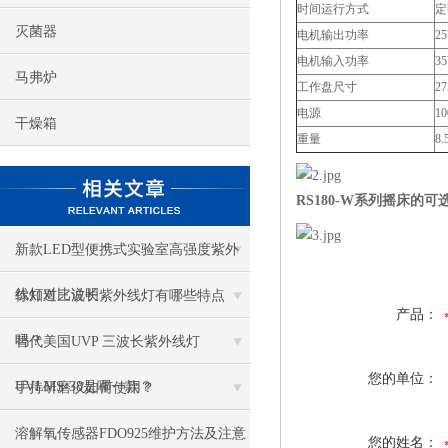
时间运行方式
定
灭菌器
电机输出功率
2
电机输入功率
3
马弗炉
工作盘尺寸
2
电源
10
干燥箱
重量
8.
RS180-W系列摇床的
新款LED型便携式实验室高强度紫外
线灯对比说明
你知道三波长紫外线灯有哪些特点
产品：
吗？
替代美国UVP 三波长紫外线灯
您的单位：
UVLMS-38是哪一款？
手持研磨仪如何使用？
溶解氧传感器FDO925维护方法及注意
您的姓名：